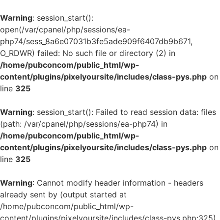
Warning
: session_start():
open(/var/cpanel/php/sessions/ea-
php74/sess_8a6e07031b3fe5ade909f6407db9b671,
O_RDWR) failed: No such file or directory (2) in
/home/pubconcom/public_html/wp-
content/plugins/pixelyoursite/includes/class-pys.php
on
line
325
Warning
: session_start(): Failed to read session data: files
(path: /var/cpanel/php/sessions/ea-php74) in
/home/pubconcom/public_html/wp-
content/plugins/pixelyoursite/includes/class-pys.php
on
line
325
Warning
: Cannot modify header information - headers
already sent by (output started at
/home/pubconcom/public_html/wp-
content/plugins/pixelyoursite/includes/class-pys.php:325)