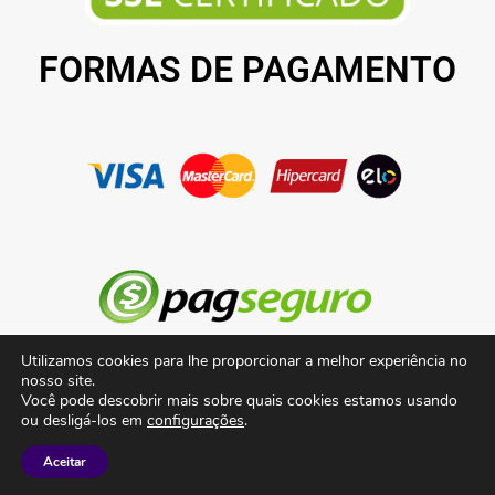
FORMAS DE PAGAMENTO
Utilizamos cookies para lhe proporcionar a melhor experiência no
nosso site.
Você pode descobrir mais sobre quais cookies estamos usando
©2022 Todos os direitos reservados. Desenvolvido por
Conexão Soluções
ou desligá-los em
configurações
.
Corporativas
Aceitar