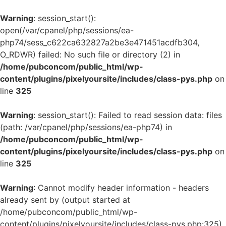
Warning
: session_start():
open(/var/cpanel/php/sessions/ea-
php74/sess_c622ca632827a2be3e471451acdfb304,
O_RDWR) failed: No such file or directory (2) in
/home/pubconcom/public_html/wp-
content/plugins/pixelyoursite/includes/class-pys.php
on
line
325
Warning
: session_start(): Failed to read session data: files
(path: /var/cpanel/php/sessions/ea-php74) in
/home/pubconcom/public_html/wp-
content/plugins/pixelyoursite/includes/class-pys.php
on
line
325
Warning
: Cannot modify header information - headers
already sent by (output started at
/home/pubconcom/public_html/wp-
content/plugins/pixelyoursite/includes/class-pys.php:325)